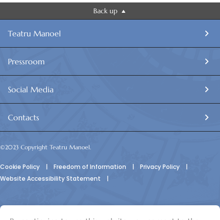
Back up
Teatru Manoel
Pressroom
Social Media
Contacts
©2023 Copyright Teatru Manoel.
Cookie Policy
|
Freedom of Information
|
Privacy Policy
|
Website Accessibility Statement
|
© Teatru Manoel