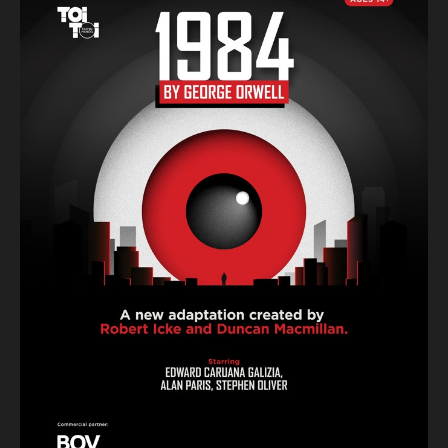
Din il-produzzjoni fiha ‘flashing lights’ u effetti ta’ strobe,
ħsejjes qawwija, sparaturi u xeni grafiċi ta’ vjolenza u
tortura. Mhijiex adattata għat-tfal taħt l-età ta’ 14-il sena.