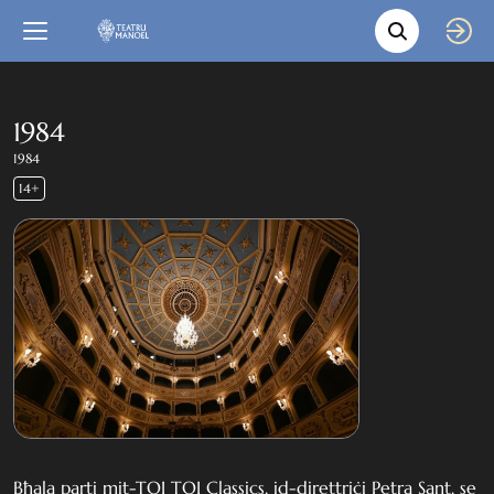
Movie s
Language
Back
Close
In English
1984
1984
Bil-Malti
14+
Bħala parti mit-TOI TOI Classics, id-direttriċi Petra Sant, se