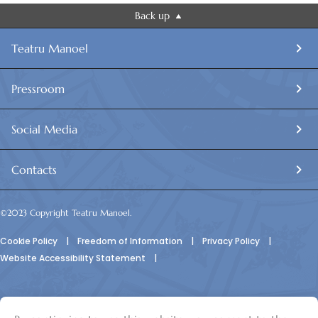
Back up
Teatru Manoel
Pressroom
Social Media
Contacts
©2023 Copyright Teatru Manoel.
Cookie Policy
|
Freedom of Information
|
Privacy Policy
|
Website Accessibility Statement
|
© Teatru Manoel