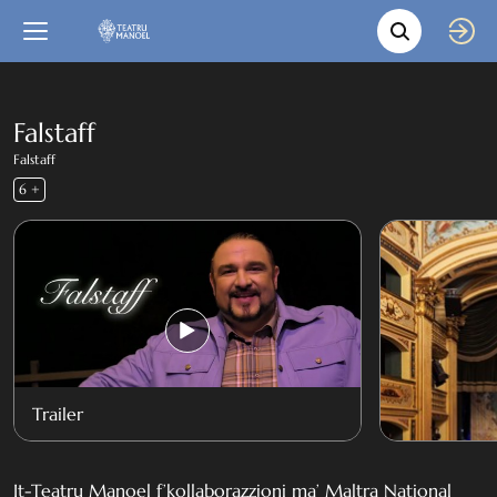
Movie s
Language
Back
Close
In English
Falstaff
Falstaff
Bil-Malti
6 +
Trailer
It-Teatru Manoel f’kollaborazzjoni ma’ Maltra National