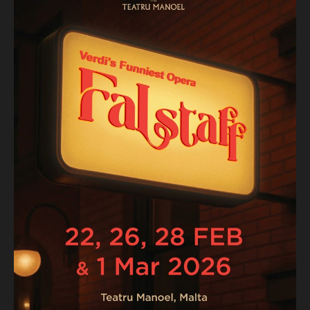
Falstaff Kiril Manolov
Ford Vittorio Prato
Alice Elisa Balbo
Nannetta Letizia Bertoldi
Meg Page Annie Reilly
Quickly Isabel De Paoli
Fenton Nico Darmanin
Dr. Caius Stanley Portelli
Bardolfo Harry Nicoll
Pistola Wyn Pencarreg