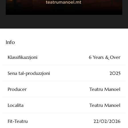
OperaNova Project Chorus
Malta Philharmonic Orchestra
Info
Klassifikazzjoni
6 Years & Over
Stage Director Barbara Diana
Sena tal-produzzjoni
2025
Conductor Federico Tibone
Producer
Teatru Manoel
Designer Stewart Charlesworth
Localita
Teatru Manoel
Fit-Teatru
22/02/2026