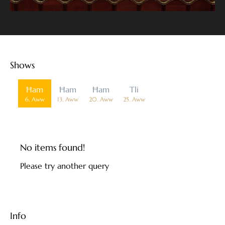
Shows
Data
Ħam
Ħam
Ħam
Tli
6. Aww
13. Aww
20. Aww
25. Aww
No items found!
Please try another query
Info