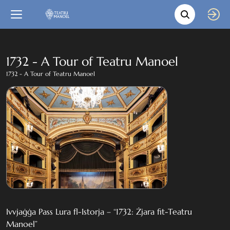
Movie s
Language
Back
Close
In English
1732 - A Tour of Teatru Manoel
1732 - A Tour of Teatru Manoel
Bil-Malti
Ivvjaġġa Pass Lura fl-Istorja – “1732: Żjara fit-Teatru
Manoel”